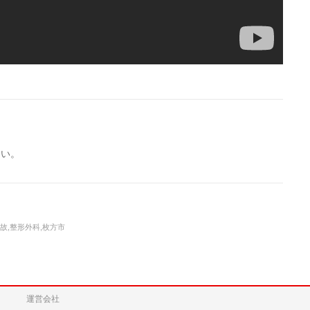
。
さい。
故,整形外科,枚方市
運営会社