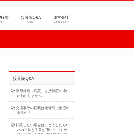
院検索
接骨院Q&A
運営会社
rch
Q&A
Company
接骨院Q&A
整形外科（病院）と接骨院の違い
がわかりません。
交通事故の怪我は接骨院で治療出
来るの？
転院したい場合は、どうしたらい
いの？首と手首が痛いのですが、