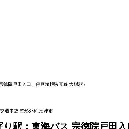
宗徳院戸田入口、伊豆箱根駿豆線 大場駅）
,交通事故,整形外科,沼津市
り駅：東海バス 宗徳院戸田入