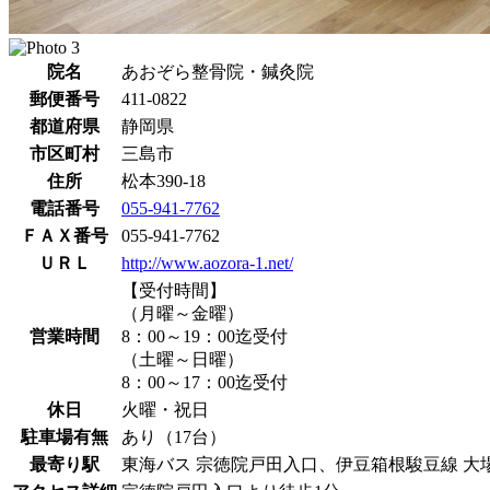
院名
あおぞら整骨院・鍼灸院
郵便番号
411-0822
都道府県
静岡県
市区町村
三島市
住所
松本390-18
電話番号
055-941-7762
ＦＡＸ番号
055-941-7762
ＵＲＬ
http://www.aozora-1.net/
【受付時間】
（月曜～金曜）
営業時間
8：00～19：00迄受付
（土曜～日曜）
8：00～17：00迄受付
休日
火曜・祝日
駐車場有無
あり（17台）
最寄り駅
東海バス 宗徳院戸田入口、伊豆箱根駿豆線 大