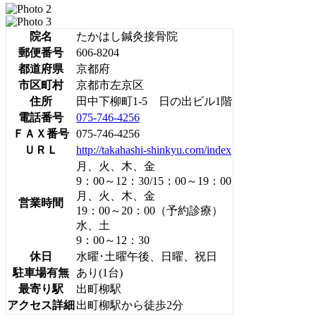
院名
たかはし鍼灸接骨院
郵便番号
606-8204
都道府県
京都府
市区町村
京都市左京区
住所
田中下柳町1-5 日の出ビル1階
電話番号
075-746-4256
ＦＡＸ番号
075-746-4256
ＵＲＬ
http://takahashi-shinkyu.com/index
月、火、木、金
9：00～12：30/15：00～19：00
月、火、木、金
営業時間
19：00～20：00（予約診療）
水、土
9：00～12：30
休日
水曜･土曜午後、日曜、祝日
駐車場有無
あり(1台)
最寄り駅
出町柳駅
アクセス詳細
出町柳駅から徒歩2分