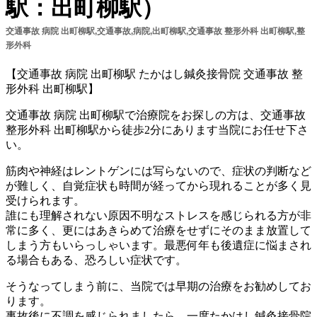
駅：出町柳駅）
交通事故 病院 出町柳駅,交通事故,病院,出町柳駅,交通事故 整形外科 出町柳駅,整
形外科
【交通事故 病院 出町柳駅 たかはし鍼灸接骨院 交通事故 整
形外科 出町柳駅】
交通事故 病院 出町柳駅で治療院をお探しの方は、交通事故
整形外科 出町柳駅から徒歩2分にあります当院にお任せ下さ
い。
筋肉や神経はレントゲンには写らないので、症状の判断など
が難しく、自覚症状も時間が経ってから現れることが多く見
受けられます。
誰にも理解されない原因不明なストレスを感じられる方が非
常に多く、更にはあきらめて治療をせずにそのまま放置して
しまう方もいらっしゃいます。最悪何年も後遺症に悩まされ
る場合もある、恐ろしい症状です。
そうなってしまう前に、当院では早期の治療をお勧めしてお
ります。
事故後に不調を感じられましたら、一度たかはし鍼灸接骨院