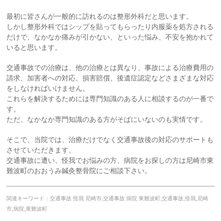
最初に皆さんが一般的に訪れるのは整形外科だと思います。
しかし整形外科ではシップを貼ってもらったり内服薬を処方される
だけで、なかなか痛みが引かない、といった悩み、不安を抱かれて
いると思います。
交通事故での治療は、他の治療とは異なり、事故による治療費用の
請求、加害者への対応、損害賠償、後遺症認定などさまざまな対応
をしなければいけません。
これらを解決するためには専門知識のある人に相談するのが一番で
す。
ただ、なかなか専門知識のある方がそばにいないのも実情です。
そこで、当院では、治療だけでなく交通事故後の対応のサポートも
させていただきます。
交通事故に遭い、怪我でお悩みの方、病院をお探しの方は尼崎市東
難波町のおおうみ鍼灸整骨院にご相談下さい。
関連キーワード：交通事故 怪我 尼崎市,交通事故 病院 東難波町,交通事故,怪我,尼崎
市,病院,東難波町