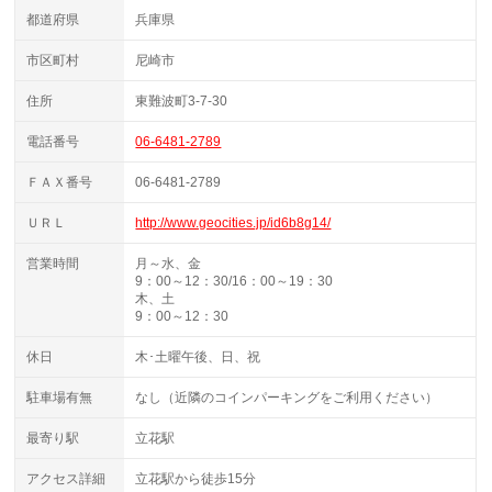
都道府県
兵庫県
市区町村
尼崎市
住所
東難波町3-7-30
電話番号
06-6481-2789
ＦＡＸ番号
06-6481-2789
ＵＲＬ
http://www.geocities.jp/id6b8g14/
営業時間
月～水、金
9：00～12：30/16：00～19：30
木、土
9：00～12：30
休日
木･土曜午後、日、祝
駐車場有無
なし（近隣のコインパーキングをご利用ください）
最寄り駅
立花駅
アクセス詳細
立花駅から徒歩15分