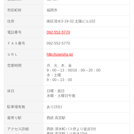
市区町村
福岡市
住所
南区清水3-19-32 太陽ビル102
電話番号
092-552-5770
ＦＡＸ番号
092-552-5770
ＵＲＬ
http://useisha.jp/
営業時間
月、火、木、金
9：00～13：00/16：00～20：00
水・土曜
9：00～13：00
休日
日曜・祝日
水曜・土曜日午後
駐車場有無
あり(3台)
最寄り駅
西鉄 高宮駅
アクセス詳細
西鉄 清水町バス停より徒歩3分
西鉄 高宮駅より徒歩10分