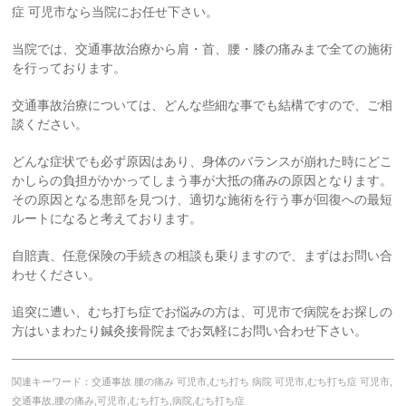
症 可児市なら当院にお任せ下さい。
当院では、交通事故治療から肩・首、腰・膝の痛みまで全ての施術
を行っております。
交通事故治療については、どんな些細な事でも結構ですので、ご相
談ください。
どんな症状でも必ず原因はあり、身体のバランスが崩れた時にどこ
かしらの負担がかかってしまう事が大抵の痛みの原因となります。
その原因となる患部を見つけ、適切な施術を行う事が回復への最短
ルートになると考えております。
自賠責、任意保険の手続きの相談も乗りますので、まずはお問い合
わせください。
追突に遭い、むち打ち症でお悩みの方は、可児市で病院をお探しの
方はいまわたり鍼灸接骨院までお気軽にお問い合わせ下さい。
関連キーワード：交通事故 腰の痛み 可児市,むち打ち 病院 可児市,むち打ち症 可児市,
交通事故,腰の痛み,可児市,むち打ち,病院,むち打ち症