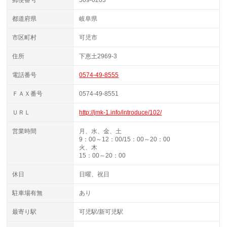
郵便番号
509-0203
都道府県
岐阜県
市区町村
可児市
住所
下恵土2969-3
電話番号
0574-49-8555
ＦＡＸ番号
0574-49-8551
ＵＲＬ
http://jmk-1.info/introduce/102/
営業時間
月、水、金、土
9：00～12：00/15：00～20：00
火、木
15：00～20：00
休日
日曜、祝日
駐車場有無
あり
最寄り駅
可児駅/新可児駅