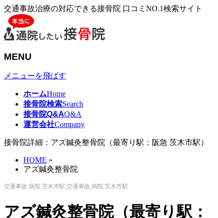
交通事故治療の対応できる接骨院 口コミNO.1検索サイト
MENU
メニューを飛ばす
ホーム
Home
接骨院検索
Search
接骨院Q&A
Q&A
運営会社
Company
接骨院詳細：アズ鍼灸整骨院（最寄り駅：阪急 茨木市駅）
HOME
»
アズ鍼灸整骨院
交通事故 病院 茨木市駅,交通事故,病院,茨木市駅
アズ鍼灸整骨院（最寄り駅：