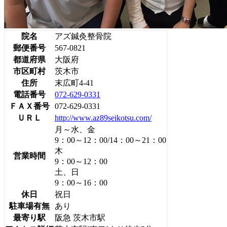
院名
アズ鍼灸整骨院
郵便番号
567-0821
都道府県
大阪府
市区町村
茨木市
住所
末広町4-41
電話番号
072-629-0331
ＦＡＸ番号
072-629-0331
ＵＲＬ
http://www.az89seikotsu.com/
月～水、金
9：00～12：00/14：00～21：00
木
営業時間
9：00～12：00
土、日
9：00～16：00
休日
祝日
駐車場有無
あり
最寄り駅
阪急 茨木市駅